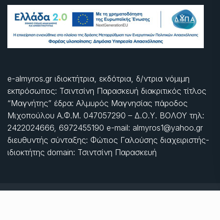
e-almyros.gr ιδιοκτήτρια, εκδότρια, δ/ντρια νόμιμη
εκπρόσωπος: Τσιντσίνη Παρασκευή διακριτικός τίτλος
“Μαγνήτης” έδρα: Αλμυρός Μαγνησίας πάροδος
Μιχοπούλου Α.Φ.Μ. 047057290 – Δ.Ο.Υ. ΒΟΛΟΥ τηλ:
2422024666, 6972455190 e-mail: almyros1@yahoo.gr
διευθυντής σύνταξης: Φώτιος Γαλούσης διαχειριστής-
ιδιοκτήτης domain: Τσιντσίνη Παρασκευή