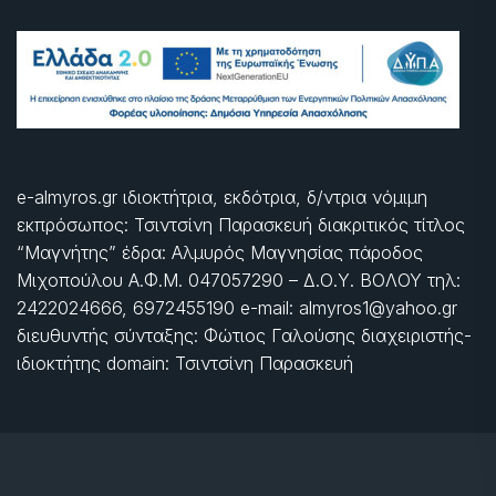
e-almyros.gr ιδιοκτήτρια, εκδότρια, δ/ντρια νόμιμη
εκπρόσωπος: Τσιντσίνη Παρασκευή διακριτικός τίτλος
“Μαγνήτης” έδρα: Αλμυρός Μαγνησίας πάροδος
Μιχοπούλου Α.Φ.Μ. 047057290 – Δ.Ο.Υ. ΒΟΛΟΥ τηλ:
2422024666, 6972455190 e-mail: almyros1@yahoo.gr
διευθυντής σύνταξης: Φώτιος Γαλούσης διαχειριστής-
ιδιοκτήτης domain: Τσιντσίνη Παρασκευή