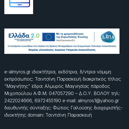
e-almyros.gr ιδιοκτήτρια, εκδότρια, δ/ντρια νόμιμη
εκπρόσωπος: Τσιντσίνη Παρασκευή διακριτικός τίτλος
“Μαγνήτης” έδρα: Αλμυρός Μαγνησίας πάροδος
Μιχοπούλου Α.Φ.Μ. 047057290 – Δ.Ο.Υ. ΒΟΛΟΥ τηλ:
2422024666, 6972455190 e-mail: almyros1@yahoo.gr
διευθυντής σύνταξης: Φώτιος Γαλούσης διαχειριστής-
ιδιοκτήτης domain: Τσιντσίνη Παρασκευή