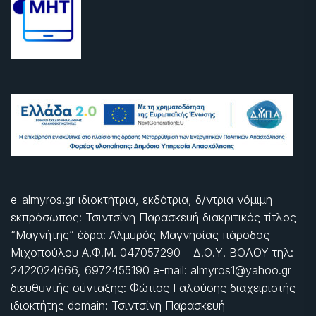
e-almyros.gr ιδιοκτήτρια, εκδότρια, δ/ντρια νόμιμη
εκπρόσωπος: Τσιντσίνη Παρασκευή διακριτικός τίτλος
“Μαγνήτης” έδρα: Αλμυρός Μαγνησίας πάροδος
Μιχοπούλου Α.Φ.Μ. 047057290 – Δ.Ο.Υ. ΒΟΛΟΥ τηλ:
2422024666, 6972455190 e-mail: almyros1@yahoo.gr
διευθυντής σύνταξης: Φώτιος Γαλούσης διαχειριστής-
ιδιοκτήτης domain: Τσιντσίνη Παρασκευή