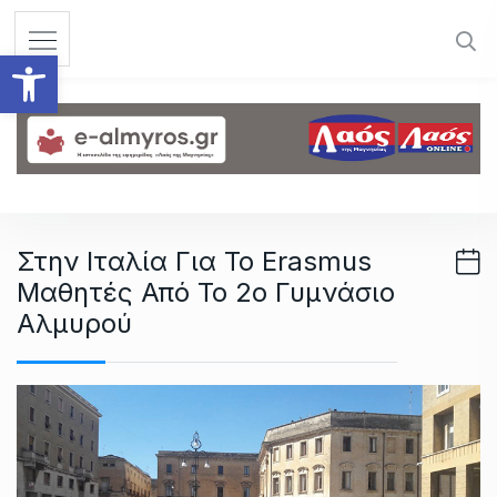
S
k
Ανοίξτε τη γραμμή εργαλεί
i
p
t
o
c
o
n
Στην Ιταλία Για Το Erasmus
t
Μαθητές Από Το 2ο Γυμνάσιο
e
n
Αλμυρού
t