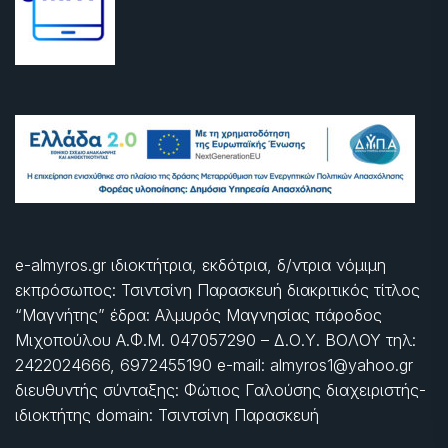
e-almyros.gr ιδιοκτήτρια, εκδότρια, δ/ντρια νόμιμη
εκπρόσωπος: Τσιντσίνη Παρασκευή διακριτικός τίτλος
“Μαγνήτης” έδρα: Αλμυρός Μαγνησίας πάροδος
Μιχοπούλου Α.Φ.Μ. 047057290 – Δ.Ο.Υ. ΒΟΛΟΥ τηλ:
2422024666, 6972455190 e-mail: almyros1@yahoo.gr
διευθυντής σύνταξης: Φώτιος Γαλούσης διαχειριστής-
ιδιοκτήτης domain: Τσιντσίνη Παρασκευή