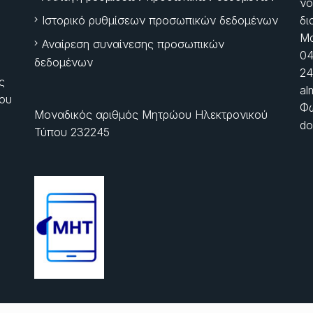
νό
Ιστορικό ρυθμίσεων προσωπικών δεδομένων
δι
Μα
Αναίρεση συναίνεσης προσωπικών
04
δεδομένων
24
ς
al
ίου
Φώ
Μοναδικός αριθμός Μητρώου Ηλεκτρονικού
do
Τύπου 232245