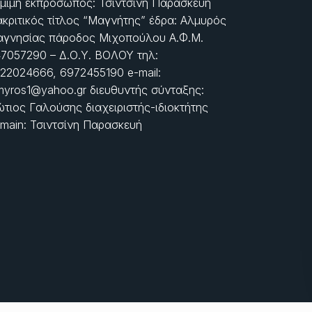
μιμη εκπρόσωπος: Τσιντσίνη Παρασκευή
ακριτικός τίτλος “Μαγνήτης” έδρα: Αλμυρός
γνησίας πάροδος Μιχοπούλου Α.Φ.Μ.
7057290 – Δ.Ο.Υ. ΒΟΛΟΥ τηλ:
22024666, 6972455190 e-mail:
myros1@yahoo.gr διευθυντής σύνταξης:
τιος Γαλούσης διαχειριστής-ιδιοκτήτης
main: Τσιντσίνη Παρασκευή