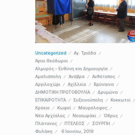
Uncategorized
Αγ. Τριάδα
Άγιοι Θεόδωροι
Αλμυρός - Ευθύνη και Δημιουργία
Αμαλιάπολη
Ανάβρα
Ανθότοπος
Αργιλοχώρι
Αχίλλειο
Βρύναινα
ΔΗΜΟΤΙΚΗ ΠΡΩΤΟΒΟΥΛΙΑ
Δρυμώνα
ΕΠΙΚΑΙΡΟΤΗΤΑ
Ευξεινούπολη
Κοκκωτοί
Κρόκιο
Κωφοί
Μαυρόλοφος
Νέα Αγχίαλος
Νεοxωράκι
Όθρυς
Πλάτανος
ΠΤΕΛΕΟΣ
ΣΟΥΡΠΗ
Φυλάκη
6 Ιουνίου, 2019