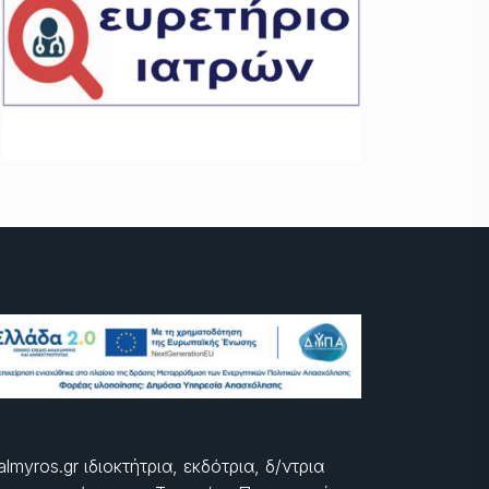
almyros.gr ιδιοκτήτρια, εκδότρια, δ/ντρια