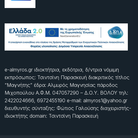
e-almyros.gr ιδιοκτήτρια, εκδότρια, δ/ντρια νόμιμη
εκπρόσωπος: Τσιντσίνη Παρασκευή διακριτικός τίτλος
“Μαγνήτης” έδρα: Αλμυρός Μαγνησίας πάροδος
Μιχοπούλου Α.Φ.Μ. 047057290 – Δ.Ο.Υ. ΒΟΛΟΥ τηλ:
2422024666, 6972455190 e-mail: almyros1@yahoo.gr
διευθυντής σύνταξης: Φώτιος Γαλούσης διαχειριστής-
ιδιοκτήτης domain: Τσιντσίνη Παρασκευή