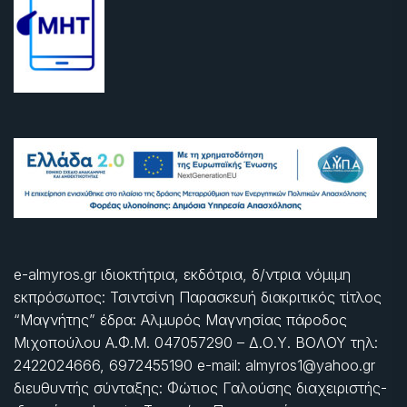
e-almyros.gr ιδιοκτήτρια, εκδότρια, δ/ντρια νόμιμη
εκπρόσωπος: Τσιντσίνη Παρασκευή διακριτικός τίτλος
“Μαγνήτης” έδρα: Αλμυρός Μαγνησίας πάροδος
Μιχοπούλου Α.Φ.Μ. 047057290 – Δ.Ο.Υ. ΒΟΛΟΥ τηλ:
2422024666, 6972455190 e-mail: almyros1@yahoo.gr
διευθυντής σύνταξης: Φώτιος Γαλούσης διαχειριστής-