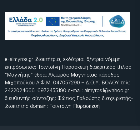
e-almyros.gr ιδιοκτήτρια, εκδότρια, δ/ντρια νόμιμη
εκπρόσωπος: Τσιντσίνη Παρασκευή διακριτικός τίτλος
“Μαγνήτης” έδρα: Αλμυρός Μαγνησίας πάροδος
Μιχοπούλου Α.Φ.Μ. 047057290 – Δ.Ο.Υ. ΒΟΛΟΥ τηλ:
2422024666, 6972455190 e-mail: almyros1@yahoo.gr
διευθυντής σύνταξης: Φώτιος Γαλούσης διαχειριστής-
ιδιοκτήτης domain: Τσιντσίνη Παρασκευή