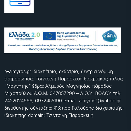
e-almyros.gr ιδιοκτήτρια, εκδότρια, δ/ντρια νόμιμη
εκπρόσωπος: Τσιντσίνη Παρασκευή διακριτικός τίτλος
“Μαγνήτης” έδρα: Αλμυρός Μαγνησίας πάροδος
Μιχοπούλου Α.Φ.Μ. 047057290 – Δ.Ο.Υ. ΒΟΛΟΥ τηλ:
2422024666, 6972455190 e-mail: almyros1@yahoo.gr
διευθυντής σύνταξης: Φώτιος Γαλούσης διαχειριστής-
ιδιοκτήτης domain: Τσιντσίνη Παρασκευή