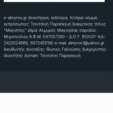
e-almyros.gr ιδιοκτήτρια, εκδότρια, δ/ντρια νόμιμη
εκπρόσωπος: Τσιντσίνη Παρασκευή διακριτικός τίτλος
“Μαγνήτης” έδρα: Αλμυρός Μαγνησίας πάροδος
Μιχοπούλου Α.Φ.Μ. 047057290 – Δ.Ο.Υ. ΒΟΛΟΥ τηλ:
2422024666, 6972455190 e-mail: almyros1@yahoo.gr
διευθυντής σύνταξης: Φώτιος Γαλούσης διαχειριστής-
ιδιοκτήτης domain: Τσιντσίνη Παρασκευή