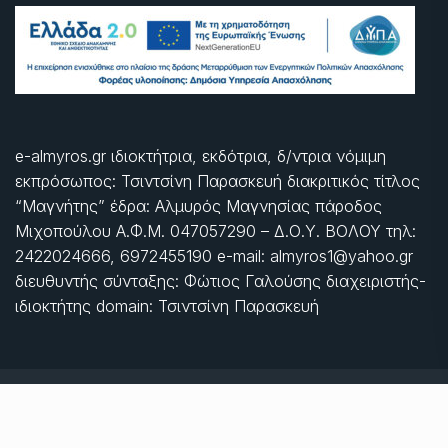
e-almyros.gr ιδιοκτήτρια, εκδότρια, δ/ντρια νόμιμη
εκπρόσωπος: Τσιντσίνη Παρασκευή διακριτικός τίτλος
“Μαγνήτης” έδρα: Αλμυρός Μαγνησίας πάροδος
Μιχοπούλου Α.Φ.Μ. 047057290 – Δ.Ο.Υ. ΒΟΛΟΥ τηλ:
2422024666, 6972455190 e-mail: almyros1@yahoo.gr
διευθυντής σύνταξης: Φώτιος Γαλούσης διαχειριστής-
ιδιοκτήτης domain: Τσιντσίνη Παρασκευή