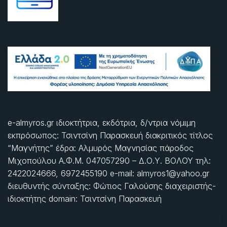
e-almyros.gr ιδιοκτήτρια, εκδότρια, δ/ντρια νόμιμη
εκπρόσωπος: Τσιντσίνη Παρασκευή διακριτικός τίτλος
“Μαγνήτης” έδρα: Αλμυρός Μαγνησίας πάροδος
Μιχοπούλου Α.Φ.Μ. 047057290 – Δ.Ο.Υ. ΒΟΛΟΥ τηλ:
2422024666, 6972455190 e-mail: almyros1@yahoo.gr
διευθυντής σύνταξης: Φώτιος Γαλούσης διαχειριστής-
ιδιοκτήτης domain: Τσιντσίνη Παρασκευή