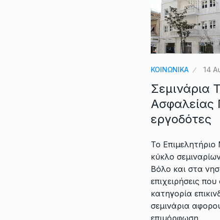
ΚΟΙΝΩΝΙΚΑ
14 Α
Σεμινάρια 
Ασφαλείας Γ
εργοδότες
Το Επιμελητήριο
κύκλο σεμιναρίω
Βόλο και στα νη
επιχειρήσεις που
κατηγορία επικιν
σεμινάρια αφορο
επιμόρφωση