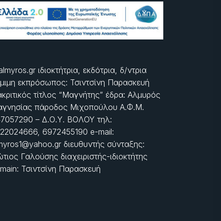
almyros.gr ιδιοκτήτρια, εκδότρια, δ/ντρια
μιμη εκπρόσωπος: Τσιντσίνη Παρασκευή
ακριτικός τίτλος “Μαγνήτης” έδρα: Αλμυρός
γνησίας πάροδος Μιχοπούλου Α.Φ.Μ.
7057290 – Δ.Ο.Υ. ΒΟΛΟΥ τηλ:
22024666, 6972455190 e-mail:
myros1@yahoo.gr διευθυντής σύνταξης:
τιος Γαλούσης διαχειριστής-ιδιοκτήτης
main: Τσιντσίνη Παρασκευή