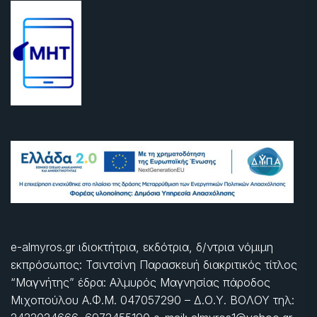
e-almyros.gr ιδιοκτήτρια, εκδότρια, δ/ντρια νόμιμη
εκπρόσωπος: Τσιντσίνη Παρασκευή διακριτικός τίτλος
“Μαγνήτης” έδρα: Αλμυρός Μαγνησίας πάροδος
Μιχοπούλου Α.Φ.Μ. 047057290 – Δ.Ο.Υ. ΒΟΛΟΥ τηλ: