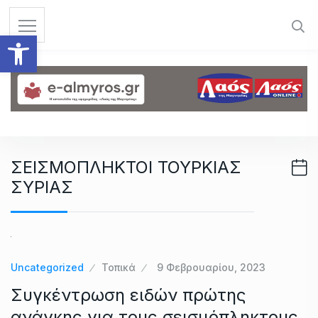
S
k
Ανοίξτε τη γραμμή εργαλεί
i
p
t
o
c
o
n
ΣΕΙΣΜΟΠΛΗΚΤΟΙ ΤΟΥΡΚΙΑΣ
t
ΣΥΡΙΑΣ
e
n
t
Uncategorized
Τοπικά
9 Φεβρουαρίου, 2023
Συγκέντρωση ειδών πρώτης
ανάγκης για τους σεισμόπληκτους