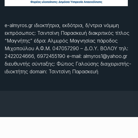
e-almyros.gr ιδιοκτήτρια, εκδότρια, δ/ντρια νόμιμη
εκπρόσωπος: Τσιντσίνη Παρασκευή διακριτικός τίτλος
“Μαγνήτης” έδρα: Αλμυρός Μαγνησίας πάροδος
Μιχοπούλου Α.Φ.Μ. 047057290 – Δ.Ο.Υ. ΒΟΛΟΥ τηλ:
2422024666, 6972455190 e-mail: almyros1@yahoo.gr
διευθυντής σύνταξης: Φώτιος Γαλούσης διαχειριστής-
ιδιοκτήτης domain: Τσιντσίνη Παρασκευή