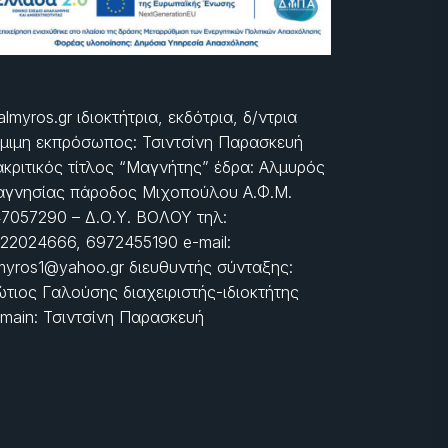
almyros.gr ιδιοκτήτρια, εκδότρια, δ/ντρια
μιμη εκπρόσωπος: Τσιντσίνη Παρασκευή
ακριτικός τίτλος “Μαγνήτης” έδρα: Αλμυρός
γνησίας πάροδος Μιχοπούλου Α.Φ.Μ.
7057290 – Δ.Ο.Υ. ΒΟΛΟΥ τηλ:
22024666, 6972455190 e-mail:
myros1@yahoo.gr διευθυντής σύνταξης:
τιος Γαλούσης διαχειριστής-ιδιοκτήτης
main: Τσιντσίνη Παρασκευή