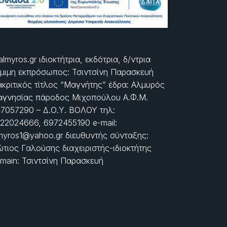
almyros.gr ιδιοκτήτρια, εκδότρια, δ/ντρια
μιμη εκπρόσωπος: Τσιντσίνη Παρασκευή
ακριτικός τίτλος “Μαγνήτης” έδρα: Αλμυρός
γνησίας πάροδος Μιχοπούλου Α.Φ.Μ.
7057290 – Δ.Ο.Υ. ΒΟΛΟΥ τηλ:
22024666, 6972455190 e-mail:
myros1@yahoo.gr διευθυντής σύνταξης:
τιος Γαλούσης διαχειριστής-ιδιοκτήτης
main: Τσιντσίνη Παρασκευή