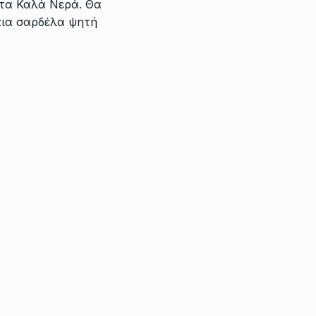
τα Καλά Νερά. Θα
κια σαρδέλα ψητή