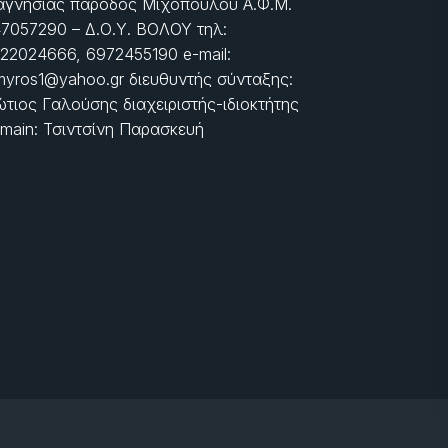
γνησίας πάροδος Μιχοπούλου Α.Φ.Μ.
7057290 – Δ.Ο.Υ. ΒΟΛΟΥ τηλ:
22024666, 6972455190 e-mail:
myros1@yahoo.gr διευθυντής σύνταξης:
τιος Γαλούσης διαχειριστής-ιδιοκτήτης
main: Τσιντσίνη Παρασκευή