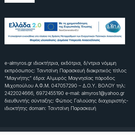
e-almyros.gr ιδιοκτήτρια, εκδότρια, δ/ντρια νόμιμη
εκπρόσωπος: Τσιντσίνη Παρασκευή διακριτικός τίτλος
“Μαγνήτης” έδρα: Αλμυρός Μαγνησίας πάροδος
Μιχοπούλου Α.Φ.Μ. 047057290 – Δ.Ο.Υ. ΒΟΛΟΥ τηλ:
2422024666, 6972455190 e-mail: almyros1@yahoo.gr
διευθυντής σύνταξης: Φώτιος Γαλούσης διαχειριστής-
ιδιοκτήτης domain: Τσιντσίνη Παρασκευή