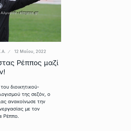
.Α.
12 Μαΐου, 2022
στας Ρέππος μαζί
ν!
 του διοικητικού-
λογισμού της σεζόν, ο
ας ανακοίνωσε την
νεργασίας με τον
 Ρέππο.