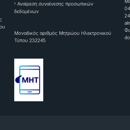
Μα
Αναίρεση συναίνεσης προσωπικών
04
δεδομένων
24
ς
al
ίου
Φώ
Μοναδικός αριθμός Μητρώου Ηλεκτρονικού
do
Τύπου 232245