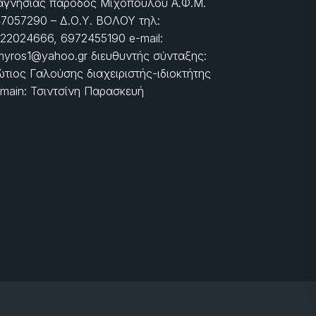
γνησίας πάροδος Μιχοπούλου Α.Φ.Μ.
7057290 – Δ.Ο.Υ. ΒΟΛΟΥ τηλ:
22024666, 6972455190 e-mail:
myros1@yahoo.gr διευθυντής σύνταξης:
τιος Γαλούσης διαχειριστής-ιδιοκτήτης
main: Τσιντσίνη Παρασκευή