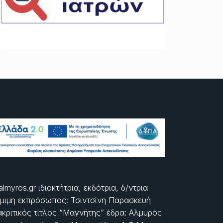
almyros.gr ιδιοκτήτρια, εκδότρια, δ/ντρια
μιμη εκπρόσωπος: Τσιντσίνη Παρασκευή
ακριτικός τίτλος “Μαγνήτης” έδρα: Αλμυρός