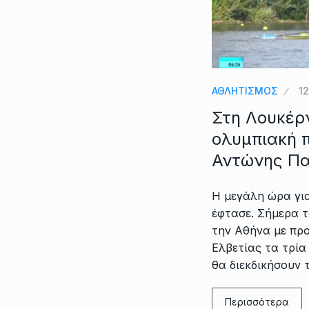
ΑΘΛΗΤΙΣΜΟΣ
1
Στη Λουκέρν
ολυμπιακή 
Αντώνης Π
Η μεγάλη ώρα για
έφτασε. Σήμερα 
την Αθήνα με πρ
Ελβετίας τα τρί
θα διεκδικήσουν 
Περισσότερα