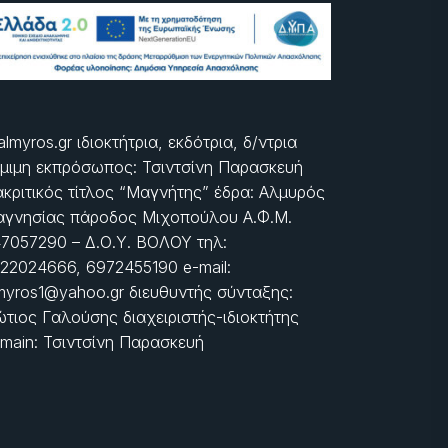
almyros.gr ιδιοκτήτρια, εκδότρια, δ/ντρια
μιμη εκπρόσωπος: Τσιντσίνη Παρασκευή
ακριτικός τίτλος “Μαγνήτης” έδρα: Αλμυρός
γνησίας πάροδος Μιχοπούλου Α.Φ.Μ.
7057290 – Δ.Ο.Υ. ΒΟΛΟΥ τηλ:
22024666, 6972455190 e-mail:
myros1@yahoo.gr διευθυντής σύνταξης:
τιος Γαλούσης διαχειριστής-ιδιοκτήτης
main: Τσιντσίνη Παρασκευή