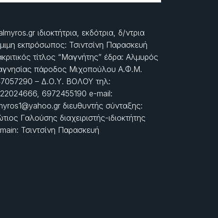
almyros.gr ιδιοκτήτρια, εκδότρια, δ/ντρια
μιμη εκπρόσωπος: Τσιντσίνη Παρασκευή
ακριτικός τίτλος “Μαγνήτης” έδρα: Αλμυρός
γνησίας πάροδος Μιχοπούλου Α.Φ.Μ.
7057290 – Δ.Ο.Υ. ΒΟΛΟΥ τηλ:
22024666, 6972455190 e-mail:
myros1@yahoo.gr διευθυντής σύνταξης:
τιος Γαλούσης διαχειριστής-ιδιοκτήτης
main: Τσιντσίνη Παρασκευή