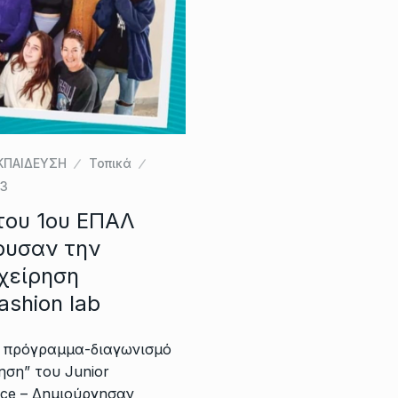
ΚΠΑΙΔΕΥΣΗ
Τοπικά
23
του 1ου ΕΠΑΛ
ρυσαν την
ιχείρηση
ashion lab
 πρόγραμμα-διαγωνισμό
ηση” του Junior
ece – Δημιούργησαν