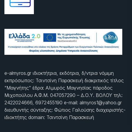
e-almyros.gr ιδιοκτήτρια, εκδότρια, δ/ντρια νόμιμη
εκπρόσωπος: Τσιντσίνη Παρασκευή διακριτικός τίτλος
“Μαγνήτης” έδρα: Αλμυρός Μαγνησίας πάροδος
Μιχοπούλου Α.Φ.Μ. 047057290 – Δ.Ο.Υ. ΒΟΛΟΥ τηλ:
2422024666, 6972455190 e-mail: almyros1@yahoo.gr
διευθυντής σύνταξης: Φώτιος Γαλούσης διαχειριστής-
ιδιοκτήτης domain: Τσιντσίνη Παρασκευή