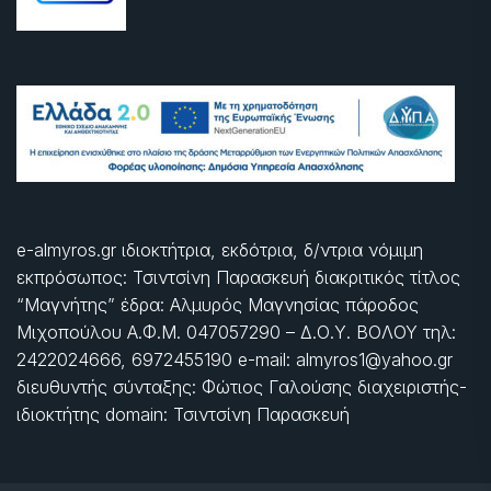
e-almyros.gr ιδιοκτήτρια, εκδότρια, δ/ντρια νόμιμη
εκπρόσωπος: Τσιντσίνη Παρασκευή διακριτικός τίτλος
“Μαγνήτης” έδρα: Αλμυρός Μαγνησίας πάροδος
Μιχοπούλου Α.Φ.Μ. 047057290 – Δ.Ο.Υ. ΒΟΛΟΥ τηλ:
2422024666, 6972455190 e-mail: almyros1@yahoo.gr
διευθυντής σύνταξης: Φώτιος Γαλούσης διαχειριστής-
ιδιοκτήτης domain: Τσιντσίνη Παρασκευή