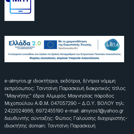
e-almyros.gr ιδιοκτήτρια, εκδότρια, δ/ντρια νόμιμη
εκπρόσωπος: Τσιντσίνη Παρασκευή διακριτικός τίτλος
“Μαγνήτης” έδρα: Αλμυρός Μαγνησίας πάροδος
Μιχοπούλου Α.Φ.Μ. 047057290 – Δ.Ο.Υ. ΒΟΛΟΥ τηλ:
2422024666, 6972455190 e-mail: almyros1@yahoo.gr
διευθυντής σύνταξης: Φώτιος Γαλούσης διαχειριστής-
ιδιοκτήτης domain: Τσιντσίνη Παρασκευή