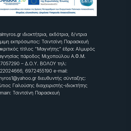
almyros.gr ιδιοκτήτρια, εκδότρια, δ/ντρια
μιμη εκπρόσωπος: Τσιντσίνη Παρασκευή
ακριτικός τίτλος “Μαγνήτης” έδρα: Αλμυρός
γνησίας πάροδος Μιχοπούλου Α.Φ.Μ.
7057290 – Δ.Ο.Υ. ΒΟΛΟΥ τηλ:
22024666, 6972455190 e-mail:
myros1@yahoo.gr διευθυντής σύνταξης:
τιος Γαλούσης διαχειριστής-ιδιοκτήτης
main: Τσιντσίνη Παρασκευή