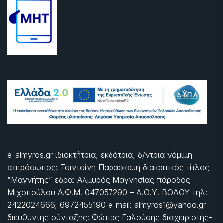
e-almyros.gr ιδιοκτήτρια, εκδότρια, δ/ντρια νόμιμη
εκπρόσωπος: Τσιντσίνη Παρασκευή διακριτικός τίτλος
“Μαγνήτης” έδρα: Αλμυρός Μαγνησίας πάροδος
Μιχοπούλου Α.Φ.Μ. 047057290 – Δ.Ο.Υ. ΒΟΛΟΥ τηλ:
2422024666, 6972455190 e-mail: almyros1@yahoo.gr
διευθυντής σύνταξης: Φώτιος Γαλούσης διαχειριστής-