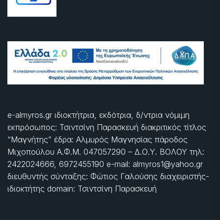
e-almyros.gr ιδιοκτήτρια, εκδότρια, δ/ντρια νόμιμη
εκπρόσωπος: Τσιντσίνη Παρασκευή διακριτικός τίτλος
“Μαγνήτης” έδρα: Αλμυρός Μαγνησίας πάροδος
Μιχοπούλου Α.Φ.Μ. 047057290 – Δ.Ο.Υ. ΒΟΛΟΥ τηλ:
2422024666, 6972455190 e-mail: almyros1@yahoo.gr
διευθυντής σύνταξης: Φώτιος Γαλούσης διαχειριστής-
ιδιοκτήτης domain: Τσιντσίνη Παρασκευή