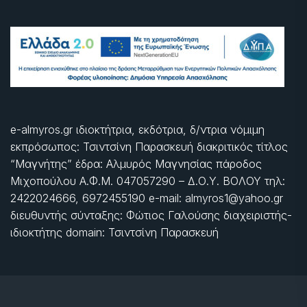
e-almyros.gr ιδιοκτήτρια, εκδότρια, δ/ντρια νόμιμη
εκπρόσωπος: Τσιντσίνη Παρασκευή διακριτικός τίτλος
“Μαγνήτης” έδρα: Αλμυρός Μαγνησίας πάροδος
Μιχοπούλου Α.Φ.Μ. 047057290 – Δ.Ο.Υ. ΒΟΛΟΥ τηλ:
2422024666, 6972455190 e-mail: almyros1@yahoo.gr
διευθυντής σύνταξης: Φώτιος Γαλούσης διαχειριστής-
ιδιοκτήτης domain: Τσιντσίνη Παρασκευή