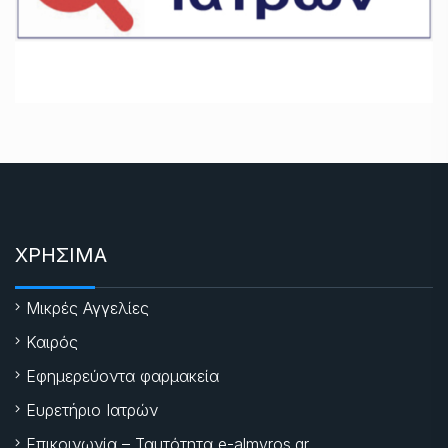
ΧΡΗΣΙΜΑ
Μικρές Αγγελίες
Καιρός
Εφημερεύοντα φαρμακεία
Ευρετήριο Ιατρών
Επικοινωνία – Ταυτότητα e-almyros.gr