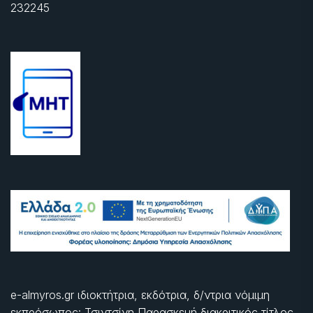
232245
e-almyros.gr ιδιοκτήτρια, εκδότρια, δ/ντρια νόμιμη
εκπρόσωπος: Τσιντσίνη Παρασκευή διακριτικός τίτλος