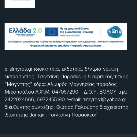
e-almyros.gr ιδιοκτήτρια, εκδότρια, δ/ντρια νόμιμη
εκπρόσωπος: Τσιντσίνη Παρασκευή διακριτικός τίτλος
“Μαγνήτης” έδρα: Αλμυρός Μαγνησίας πάροδος
Μιχοπούλου Α.Φ.Μ. 047057290 – Δ.Ο.Υ. ΒΟΛΟΥ τηλ:
2422024666, 6972455190 e-mail: almyros1@yahoo.gr
διευθυντής σύνταξης: Φώτιος Γαλούσης διαχειριστής-
ιδιοκτήτης domain: Τσιντσίνη Παρασκευή