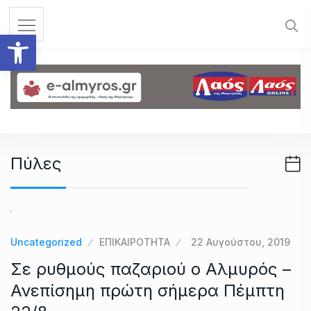
S
k
Ανοίξτε τη γραμμή εργαλεί
i
p
t
o
c
o
n
Πύλες
t
e
n
t
Uncategorized
ΕΠΙΚΑΙΡΟΤΗΤΑ
22 Αυγούστου, 2019
Σε ρυθμούς παζαριού ο Αλμυρός –
Ανεπίσημη πρώτη σήμερα Πέμπτη