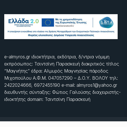
e-almyros.gr ιδιοκτήτρια, εκδότρια, δ/ντρια νόμιμη
εκπρόσωπος: Τσιντσίνη Παρασκευή διακριτικός τίτλος
“Μαγνήτης” έδρα: Αλμυρός Μαγνησίας πάροδος
Μιχοπούλου Α.Φ.Μ. 047057290 – Δ.Ο.Υ. ΒΟΛΟΥ τηλ:
2422024666, 6972455190 e-mail: almyros1@yahoo.gr
διευθυντής σύνταξης: Φώτιος Γαλούσης διαχειριστής-
ιδιοκτήτης domain: Τσιντσίνη Παρασκευή