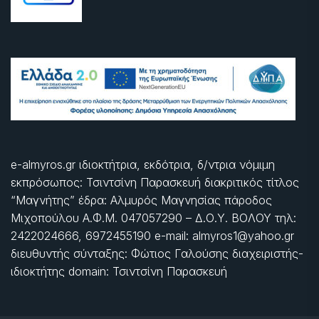
e-almyros.gr ιδιοκτήτρια, εκδότρια, δ/ντρια νόμιμη
εκπρόσωπος: Τσιντσίνη Παρασκευή διακριτικός τίτλος
“Μαγνήτης” έδρα: Αλμυρός Μαγνησίας πάροδος
Μιχοπούλου Α.Φ.Μ. 047057290 – Δ.Ο.Υ. ΒΟΛΟΥ τηλ:
2422024666, 6972455190 e-mail: almyros1@yahoo.gr
διευθυντής σύνταξης: Φώτιος Γαλούσης διαχειριστής-
ιδιοκτήτης domain: Τσιντσίνη Παρασκευή