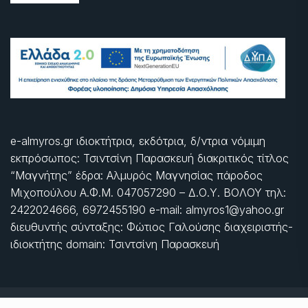
e-almyros.gr ιδιοκτήτρια, εκδότρια, δ/ντρια νόμιμη
εκπρόσωπος: Τσιντσίνη Παρασκευή διακριτικός τίτλος
“Μαγνήτης” έδρα: Αλμυρός Μαγνησίας πάροδος
Μιχοπούλου Α.Φ.Μ. 047057290 – Δ.Ο.Υ. ΒΟΛΟΥ τηλ:
2422024666, 6972455190 e-mail: almyros1@yahoo.gr
διευθυντής σύνταξης: Φώτιος Γαλούσης διαχειριστής-
ιδιοκτήτης domain: Τσιντσίνη Παρασκευή