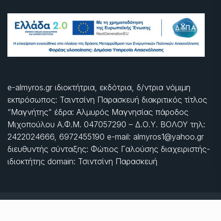
e-almyros.gr ιδιοκτήτρια, εκδότρια, δ/ντρια νόμιμη
εκπρόσωπος: Τσιντσίνη Παρασκευή διακριτικός τίτλος
“Μαγνήτης” έδρα: Αλμυρός Μαγνησίας πάροδος
Μιχοπούλου Α.Φ.Μ. 047057290 – Δ.Ο.Υ. ΒΟΛΟΥ τηλ:
2422024666, 6972455190 e-mail: almyros1@yahoo.gr
διευθυντής σύνταξης: Φώτιος Γαλούσης διαχειριστής-
ιδιοκτήτης domain: Τσιντσίνη Παρασκευή