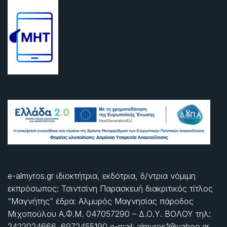
e-almyros.gr ιδιοκτήτρια, εκδότρια, δ/ντρια νόμιμη
εκπρόσωπος: Τσιντσίνη Παρασκευή διακριτικός τίτλος
“Μαγνήτης” έδρα: Αλμυρός Μαγνησίας πάροδος
Μιχοπούλου Α.Φ.Μ. 047057290 – Δ.Ο.Υ. ΒΟΛΟΥ τηλ:
2422024666, 6972455190 e-mail: almyros1@yahoo.gr