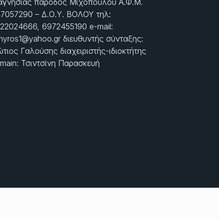
γνησίας πάροδος Μιχοπούλου Α.Φ.Μ.
7057290 – Δ.Ο.Υ. ΒΟΛΟΥ τηλ:
22024666, 6972455190 e-mail:
myros1@yahoo.gr διευθυντής σύνταξης:
τιος Γαλούσης διαχειριστής-ιδιοκτήτης
main: Τσιντσίνη Παρασκευή