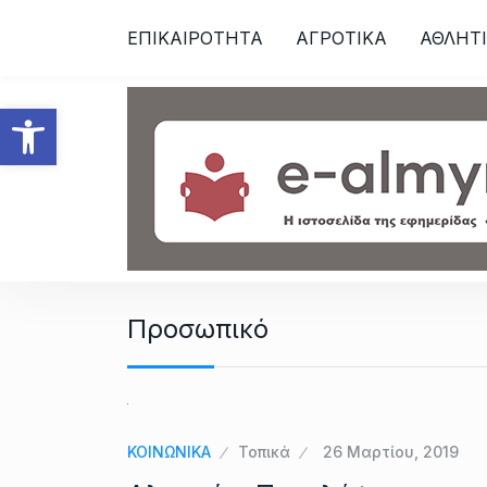
S
ΕΠΙΚΑΙΡΟΤΗΤΑ
ΑΓΡΟΤΙΚΑ
ΑΘΛΗΤ
k
i
p
Ανοίξτε τη γραμμή εργαλεί
t
o
c
o
n
t
e
n
Προσωπικό
t
ΚΟΙΝΩΝΙΚΑ
Τοπικά
26 Μαρτίου, 2019