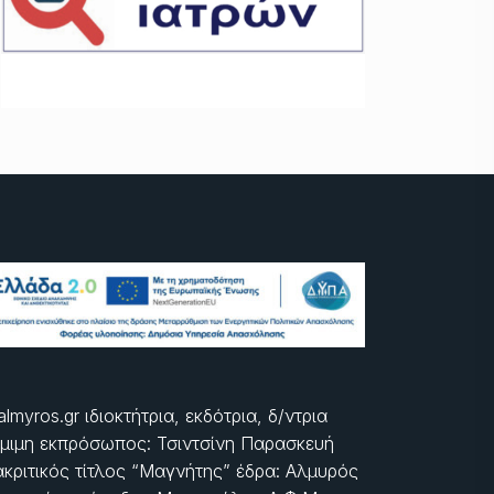
almyros.gr ιδιοκτήτρια, εκδότρια, δ/ντρια
μιμη εκπρόσωπος: Τσιντσίνη Παρασκευή
ακριτικός τίτλος “Μαγνήτης” έδρα: Αλμυρός