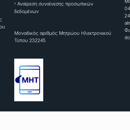
Μα
Αναίρεση συναίνεσης προσωπικών
04
δεδομένων
24
ς
al
ίου
Φώ
Μοναδικός αριθμός Μητρώου Ηλεκτρονικού
do
Τύπου 232245