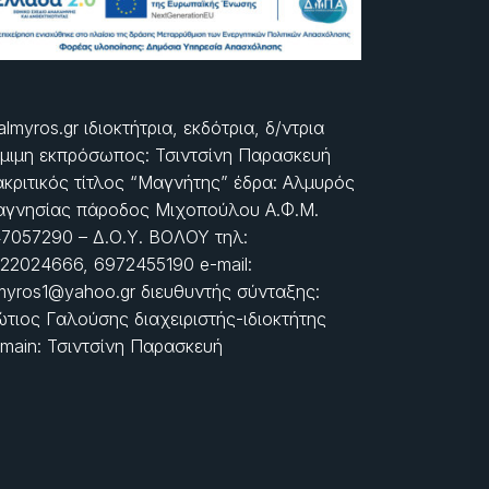
almyros.gr ιδιοκτήτρια, εκδότρια, δ/ντρια
μιμη εκπρόσωπος: Τσιντσίνη Παρασκευή
ακριτικός τίτλος “Μαγνήτης” έδρα: Αλμυρός
γνησίας πάροδος Μιχοπούλου Α.Φ.Μ.
7057290 – Δ.Ο.Υ. ΒΟΛΟΥ τηλ:
22024666, 6972455190 e-mail:
myros1@yahoo.gr διευθυντής σύνταξης:
τιος Γαλούσης διαχειριστής-ιδιοκτήτης
main: Τσιντσίνη Παρασκευή