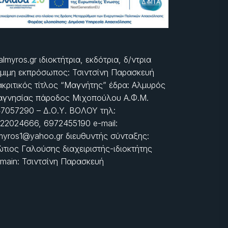
almyros.gr ιδιοκτήτρια, εκδότρια, δ/ντρια
μιμη εκπρόσωπος: Τσιντσίνη Παρασκευή
ακριτικός τίτλος “Μαγνήτης” έδρα: Αλμυρός
γνησίας πάροδος Μιχοπούλου Α.Φ.Μ.
7057290 – Δ.Ο.Υ. ΒΟΛΟΥ τηλ:
22024666, 6972455190 e-mail:
myros1@yahoo.gr διευθυντής σύνταξης:
τιος Γαλούσης διαχειριστής-ιδιοκτήτης
main: Τσιντσίνη Παρασκευή