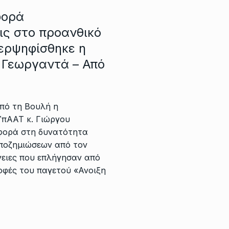
φορά
ις στο προανθικό
περψηφίσθηκε η
 Γεωργαντά – Από
πό τη Βουλή η
ΥπΑΑΤ κ. Γιώργου
φορά στη δυνατότητα
ποζημιώσεων από τον
γειες που επλήγησαν από
οφές του παγετού «Ανοιξη