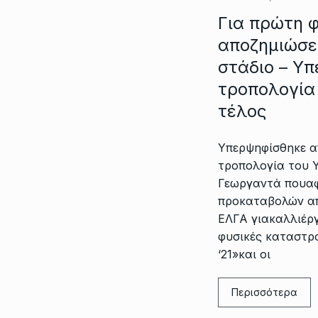
Για πρώτη 
αποζημιώσε
στάδιο – Υ
τροπολογία
τέλος
Υπερψηφίσθηκε α
τροπολογία του 
Γεωργαντά πουα
προκαταβολών α
ΕΛΓΑ γιακαλλιέρ
φυσικές καταστρ
‘21»και οι
Περισσότερα