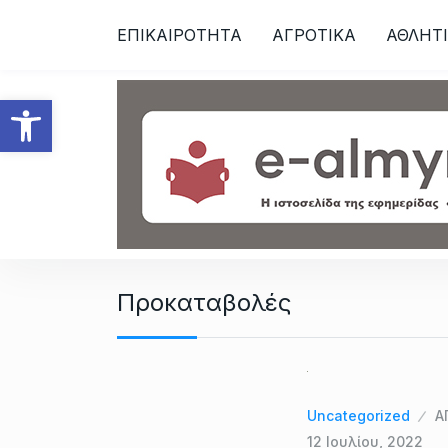
S
ΕΠΙΚΑΙΡΟΤΗΤΑ
ΑΓΡΟΤΙΚΑ
ΑΘΛΗΤ
k
i
p
Ανοίξτε τη γραμμή εργαλεί
t
o
c
o
n
t
e
n
Προκαταβολές
t
Uncategorized
Α
12 Ιουλίου, 2022