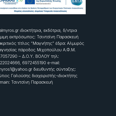
almyros.gr ιδιοκτήτρια, εκδότρια, δ/ντρια
μιμη εκπρόσωπος: Τσιντσίνη Παρασκευή
ακριτικός τίτλος “Μαγνήτης” έδρα: Αλμυρός
γνησίας πάροδος Μιχοπούλου Α.Φ.Μ.
7057290 – Δ.Ο.Υ. ΒΟΛΟΥ τηλ:
22024666, 6972455190 e-mail:
myros1@yahoo.gr διευθυντής σύνταξης:
τιος Γαλούσης διαχειριστής-ιδιοκτήτης
main: Τσιντσίνη Παρασκευή