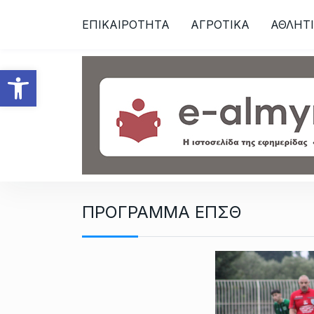
S
ΕΠΙΚΑΙΡΟΤΗΤΑ
ΑΓΡΟΤΙΚΑ
ΑΘΛΗΤ
k
i
p
Ανοίξτε τη γραμμή εργαλεί
t
o
c
o
n
t
e
n
ΠΡΟΓΡΑΜΜΑ ΕΠΣΘ
t