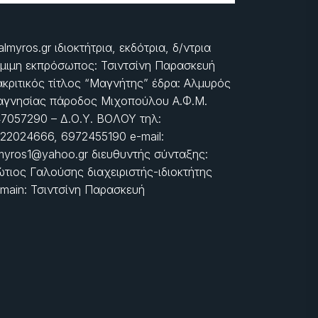
almyros.gr ιδιοκτήτρια, εκδότρια, δ/ντρια
μιμη εκπρόσωπος: Τσιντσίνη Παρασκευή
ακριτικός τίτλος “Μαγνήτης” έδρα: Αλμυρός
γνησίας πάροδος Μιχοπούλου Α.Φ.Μ.
7057290 – Δ.Ο.Υ. ΒΟΛΟΥ τηλ:
22024666, 6972455190 e-mail:
myros1@yahoo.gr διευθυντής σύνταξης:
τιος Γαλούσης διαχειριστής-ιδιοκτήτης
main: Τσιντσίνη Παρασκευή