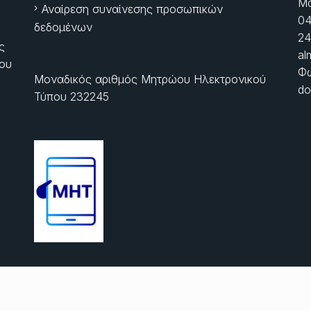
Μα
Αναίρεση συναίνεσης προσωπικών
04
δεδομένων
24
ς
al
ίου
Φώ
Μοναδικός αριθμός Μητρώου Ηλεκτρονικού
do
Τύπου 232245