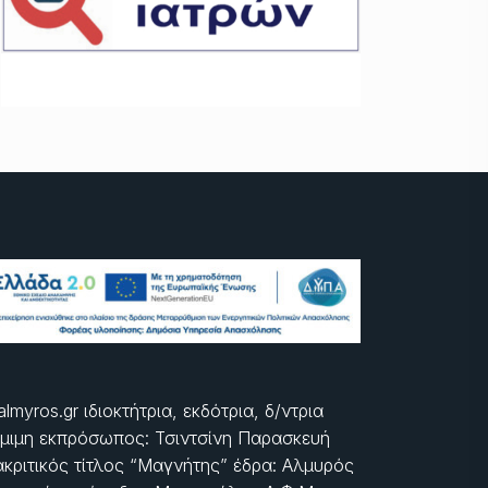
almyros.gr ιδιοκτήτρια, εκδότρια, δ/ντρια
μιμη εκπρόσωπος: Τσιντσίνη Παρασκευή
ακριτικός τίτλος “Μαγνήτης” έδρα: Αλμυρός