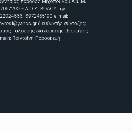
γνησίας πάροδος Μιχοπούλου Α.Φ.Μ.
7057290 – Δ.Ο.Υ. ΒΟΛΟΥ τηλ:
22024666, 6972455190 e-mail:
myros1@yahoo.gr διευθυντής σύνταξης:
τιος Γαλούσης διαχειριστής-ιδιοκτήτης
main: Τσιντσίνη Παρασκευή