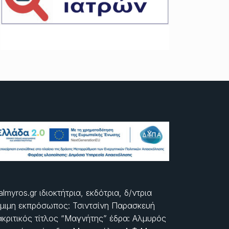
almyros.gr ιδιοκτήτρια, εκδότρια, δ/ντρια
μιμη εκπρόσωπος: Τσιντσίνη Παρασκευή
ακριτικός τίτλος “Μαγνήτης” έδρα: Αλμυρός