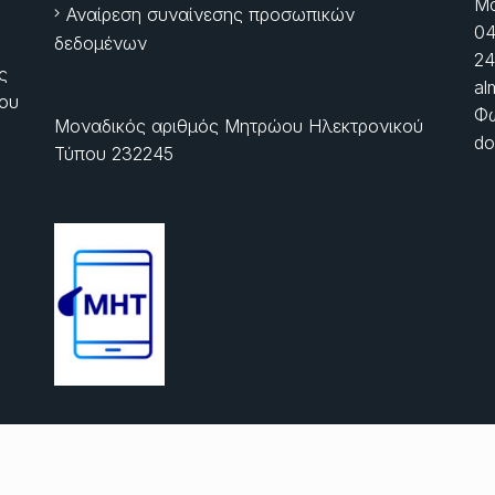
Μα
Αναίρεση συναίνεσης προσωπικών
04
δεδομένων
24
ς
al
ίου
Φώ
Μοναδικός αριθμός Μητρώου Ηλεκτρονικού
do
Τύπου 232245