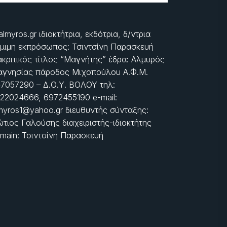
almyros.gr ιδιοκτήτρια, εκδότρια, δ/ντρια
μιμη εκπρόσωπος: Τσιντσίνη Παρασκευή
ακριτικός τίτλος “Μαγνήτης” έδρα: Αλμυρός
γνησίας πάροδος Μιχοπούλου Α.Φ.Μ.
7057290 – Δ.Ο.Υ. ΒΟΛΟΥ τηλ:
22024666, 6972455190 e-mail:
myros1@yahoo.gr διευθυντής σύνταξης:
τιος Γαλούσης διαχειριστής-ιδιοκτήτης
main: Τσιντσίνη Παρασκευή