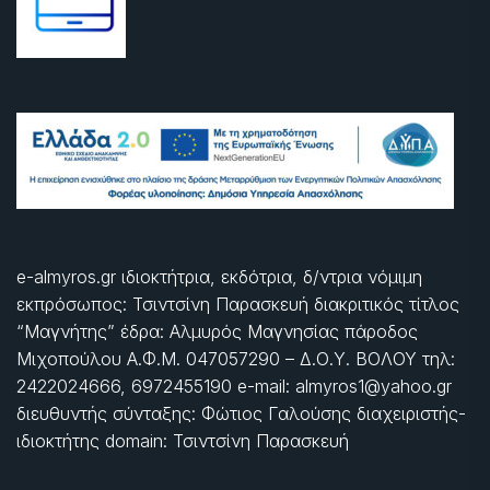
e-almyros.gr ιδιοκτήτρια, εκδότρια, δ/ντρια νόμιμη
εκπρόσωπος: Τσιντσίνη Παρασκευή διακριτικός τίτλος
“Μαγνήτης” έδρα: Αλμυρός Μαγνησίας πάροδος
Μιχοπούλου Α.Φ.Μ. 047057290 – Δ.Ο.Υ. ΒΟΛΟΥ τηλ:
2422024666, 6972455190 e-mail: almyros1@yahoo.gr
διευθυντής σύνταξης: Φώτιος Γαλούσης διαχειριστής-
ιδιοκτήτης domain: Τσιντσίνη Παρασκευή