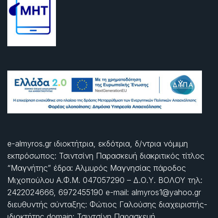
e-almyros.gr ιδιοκτήτρια, εκδότρια, δ/ντρια νόμιμη
εκπρόσωπος: Τσιντσίνη Παρασκευή διακριτικός τίτλος
“Μαγνήτης” έδρα: Αλμυρός Μαγνησίας πάροδος
Μιχοπούλου Α.Φ.Μ. 047057290 – Δ.Ο.Υ. ΒΟΛΟΥ τηλ:
2422024666, 6972455190 e-mail: almyros1@yahoo.gr
διευθυντής σύνταξης: Φώτιος Γαλούσης διαχειριστής-
ιδιοκτήτης domain: Τσιντσίνη Παρασκευή