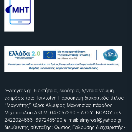
e-almyros.gr ιδιοκτήτρια, εκδότρια, δ/ντρια νόμιμη
εκπρόσωπος: Τσιντσίνη Παρασκευή διακριτικός τίτλος
“Μαγνήτης” έδρα: Αλμυρός Μαγνησίας πάροδος
Μιχοπούλου Α.Φ.Μ. 047057290 – Δ.Ο.Υ. ΒΟΛΟΥ τηλ:
2422024666, 6972455190 e-mail: almyros1@yahoo.gr
διευθυντής σύνταξης: Φώτιος Γαλούσης διαχειριστής-